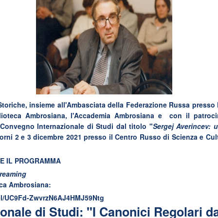
e Storiche, insieme all'Ambasciata della Federazione Russa presso
blioteca Ambrosiana, l'Accademia Ambrosiana e con il patrocin
Convegno Internazionale di Studi dal titolo "
Sergej Averincev: u
 giorni 2 e 3 dicembre 2021 presso il Centro Russo di Scienza e Cul
RE IL PROGRAMMA
reaming
eca Ambrosiana:
el/UC9Fd-ZwvrzN6AJ4HMJ59Ntg
nale di Studi: "I Canonici Regolari d